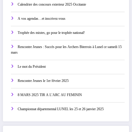
Calendrier des concours exterieur 2025 Occitanie
A vos agendas…et inscrivez-vous
Trophée des mixtes, go pour le trophée national!
Rencontre Jeunes : Succès pour les Archers Biterrois à Lunel ce samedi 15
mars
Le mot du Président
Rencontre Jeunes le 1er février 2025
8 MARS 2025 TIR A L’ARC AU FEMININ
Championnat départemental LUNEL les 25 et 26 janvier 2025