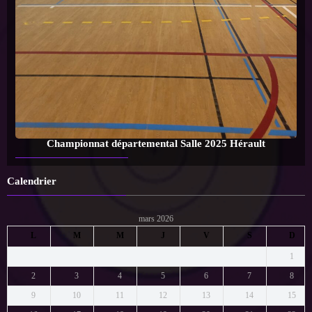
Championnat départemental Salle 2025 Hérault
Calendrier
mars 2026
L
M
M
J
V
S
D
1
2
3
4
5
6
7
8
9
10
11
12
13
14
15