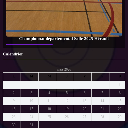
Championnat départemental Salle 2025 Hérault
Calendrier
mars 2026
L
M
M
J
V
S
D
1
2
3
4
5
6
7
8
9
10
11
12
13
14
15