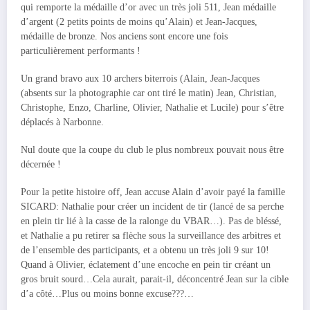
qui remporte la médaille d’or avec un très joli 511, Jean médaille
d’argent (2 petits points de moins qu’Alain) et Jean-Jacques,
médaille de bronze. Nos anciens sont encore une fois
particulièrement performants !
Un grand bravo aux 10 archers biterrois (Alain, Jean-Jacques
(absents sur la photographie car ont tiré le matin) Jean, Christian,
Christophe, Enzo, Charline, Olivier, Nathalie et Lucile) pour s’être
déplacés à Narbonne.
Nul doute que la coupe du club le plus nombreux pouvait nous être
décernée !
Pour la petite histoire off, Jean accuse Alain d’avoir payé la famille
SICARD: Nathalie pour créer un incident de tir (lancé de sa perche
en plein tir lié à la casse de la ralonge du VBAR…). Pas de bléssé,
et Nathalie a pu retirer sa flèche sous la surveillance des arbitres et
de l’ensemble des participants, et a obtenu un très joli 9 sur 10!
Quand à Olivier, éclatement d’une encoche en pein tir créant un
gros bruit sourd…Cela aurait, parait-il, déconcentré Jean sur la cible
d’a côté…Plus ou moins bonne excuse???…